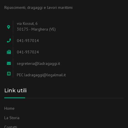
Ripascimenti, dragaggi e lavori marittimi
via Kossut, 6
30175 - Marghera (VE)
041-937014
041-937024
segreteria@ladragaggi.it
PEC ladragaggi@legalmail.it
Link utili
Home
La Storia
Contatti