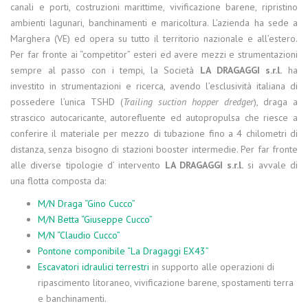
canali e porti, costruzioni marittime, vivificazione barene, ripristino
ambienti lagunari, banchinamenti e maricoltura. L’azienda ha sede a
Marghera (VE) ed opera su tutto il territorio nazionale e all’estero.
Per far fronte ai “competitor” esteri ed avere mezzi e strumentazioni
sempre al passo con i tempi, la Società
LA DRAGAGGI s.r.l.
ha
investito in strumentazioni e ricerca, avendo l’esclusività italiana di
possedere l’unica TSHD (
Trailing suction hopper dredger
), draga a
strascico autocaricante, autorefluente ed autopropulsa che riesce a
conferire il materiale per mezzo di tubazione fino a 4 chilometri di
distanza, senza bisogno di stazioni booster intermedie. Per far fronte
alle diverse tipologie d’ intervento
LA DRAGAGGI s.r.l.
si avvale di
una flotta composta da:
M/N Draga “Gino Cucco”
M/N Betta “Giuseppe Cucco”
M/N “Claudio Cucco”
Pontone componibile “La Dragaggi EX43”
Escavatori idraulici terrestri
in supporto alle operazioni di
ripascimento litoraneo, vivificazione barene, spostamenti terra
e banchinamenti.