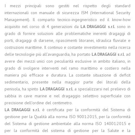
I mezzi principali sono gestiti nel rispetto degli standard
internazionali con manuale di sicurezza ISM (International Security
Management). Il comparto tecnico-ingegneristico ed il know-how
acquisito nel corso di 4 generazioni da
LA DRAGAGGI s.r.l.
sono in
grado di fornire soluzioni alle problematiche inerenti dragaggi di
porti, dragaggi di darsene, ripascimenti litoranei, idraulica fluviale e
costruzioni marittime. Il continuo e costante investimento nella ricerca
delle tecnologie più all’avanguardia, ha portato
LA DRAGAGGI s.r.l.
ad
avere dei mezzi unici con peculiarità esclusive in ambito italiano, in
grado di svolgere interventi nel ramo marittimo e costiero nella
maniera più efficace e duratura. La costante situazione di deficit
sedimentario, presente nella maggior parte dei litorali della
penisola, ha spinto
LA DRAGAGGI s.r.l.
a specializzarsi nel prelievo di
sabbia in cave marine e nel dragaggio selettivo superficiale con
precisione dell’ordine del centimetro.
LA DRAGAGGI s.r.l.
è certificata per la conformità del Sistema di
gestione per la Qualità alla norma ISO 9001:2015, per la conformità
del Sistema di gestione ambientale alla norma ISO 14001:2015 e
per la conformità del sistema di gestione per la Salute e la