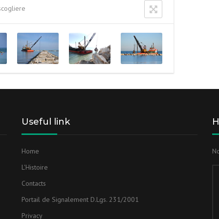
scogliere
Useful link
H
Home
No
L'Histoire
Contacts
Portail de Signalement D.Lgs. 231/2001
Privacy