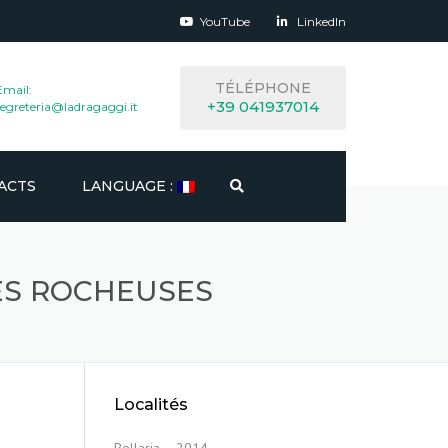
YouTube
LinkedIn
TÉLÉPHONE
Email:
+39 041937014
segreteria@ladragaggi.it
ACTS
LANGUAGE :
ITALIANO
ES ROCHEUSES
ENGLISH
ESPAÑOL
FRANÇAIS
Localités