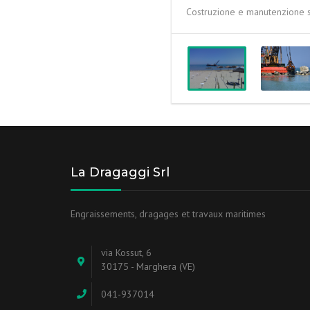
Costruzione e manutenzione 
La Dragaggi Srl
Engraissements, dragages et travaux maritimes
via Kossut, 6
30175 - Marghera (VE)
041-937014