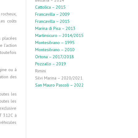
Bellaria – 2014
Cattolica – 2015
 rocheux,
Francavilla – 2009
les coûts
Francavilla – 2015
Marina di Pisa – 2013
Martinsicuro – 2014/2015
s placées
Montesilvano – 1995
 l’action
Montesilvano – 2010
toutefois
Ortona – 2017/2018
Pozzallo – 2019
gine ou à
Rimini
ation des
Silvi Marina – 2020/2021
San Mauro Pascoli – 2022
outes les
outes les
exclusive
AT 312C à
véhicules