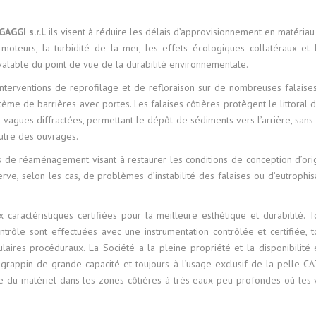
MARICULTURE
AGGI s.r.l.
ils visent à réduire les délais d’approvisionnement en matériau
MPLÉMENTAIRES
oteurs, la turbidité de la mer, les effets écologiques collatéraux et 
CONSTRUCTION ET ENTRETIEN
n valable du point de vue de la durabilité environnementale.
DE BARRIÈRES ROCHEUSES
nterventions de reprofilage et de refloraison sur de nombreuses falaise
NIVELLEMENT DES FONDS
e de barrières avec portes. Les falaises côtières protègent le littoral de
MARINS
agues diffractées, permettant le dépôt de sédiments vers l’arrière, sans 
autre des ouvrages.
DRAGAGES DE DARSES ET
s de réaménagement visant à restaurer les conditions de conception d’ori
PORT-CANAUX
erve, selon les cas, de problèmes d’instabilité des falaises ou d’eutrophis
TRAVAUX DE GÉNIE NATUREL
caractéristiques certifiées pour la meilleure esthétique et durabilité. T
TRAVAUX SPÉCIAUX
ntrôle sont effectuées avec une instrumentation contrôlée et certifiée, t
laires procéduraux. La Société a la pleine propriété et la disponibilité 
rappin de grande capacité et toujours à l’usage exclusif de la pelle C
age du matériel dans les zones côtières à très eaux peu profondes où les 