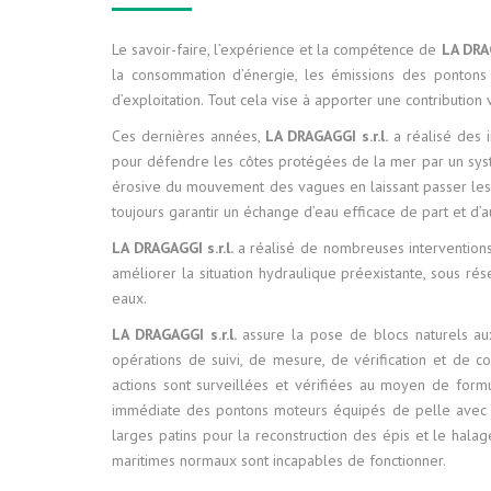
Le savoir-faire, l’expérience et la compétence de
LA DRAG
MOYENS CO
la consommation d’énergie, les émissions des pontons m
d’exploitation. Tout cela vise à apporter une contributio
Ces dernières années,
LA DRAGAGGI s.r.l.
a réalisé des i
pour défendre les côtes protégées de la mer par un systèm
érosive du mouvement des vagues en laissant passer les v
toujours garantir un échange d’eau efficace de part et d’
LA DRAGAGGI s.r.l.
a réalisé de nombreuses intervention
améliorer la situation hydraulique préexistante, sous rés
eaux.
LA DRAGAGGI s.r.l.
assure la pose de blocs naturels aux 
opérations de suivi, de mesure, de vérification et de co
actions sont surveillées et vérifiées au moyen de formu
immédiate des pontons moteurs équipés de pelle avec g
larges patins pour la reconstruction des épis et le hal
maritimes normaux sont incapables de fonctionner.