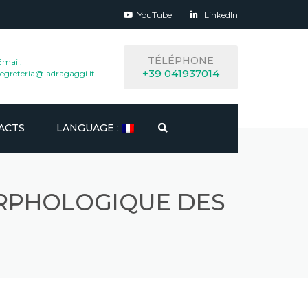
YouTube
LinkedIn
TÉLÉPHONE
Email:
+39 041937014
segreteria@ladragaggi.it
ACTS
LANGUAGE :
ITALIANO
ORPHOLOGIQUE DES
ENGLISH
ESPAÑOL
FRANÇAIS