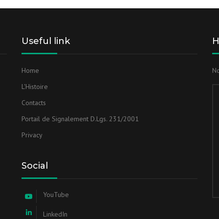
Useful link
H
Home
No
L'Histoire
Contacts
Portail de Signalement D.Lgs. 231/2001
Privacy
Social
YouTube
LinkedIn