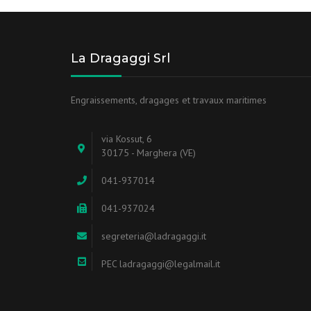
La Dragaggi Srl
Engraissements, dragages et travaux maritimes
via Kossut, 6
30175 - Marghera (VE)
041-937014
041-937024
segreteria@ladragaggi.it
PEC ladragaggi@legalmail.it