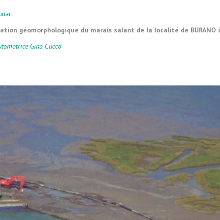
MARICULTURE
unari
MPLÉMENTAIRES
ation géomorphologique du marais salant de la localité de BURANO 
CONSTRUCTION ET ENTRETIEN
DE BARRIÈRES ROCHEUSES
tomotrice Gino Cucco
NIVELLEMENT DES FONDS
MARINS
DRAGAGES DE DARSES ET
PORT-CANAUX
TRAVAUX DE GÉNIE NATUREL
TRAVAUX SPÉCIAUX